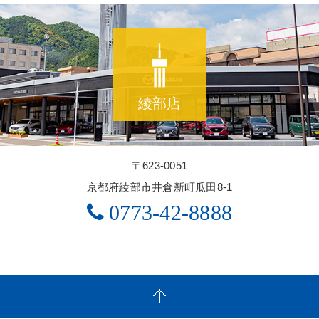
綾部店
〒623-0051
京都府綾部市井倉新町瓜田8-1
0773-42-8888