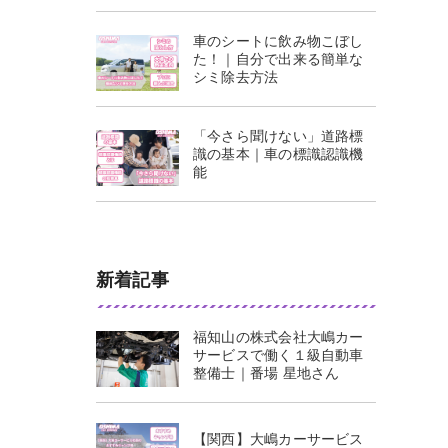
車のシートに飲み物こぼし
た！｜自分で出来る簡単な
シミ除去方法
「今さら聞けない」道路標
識の基本｜車の標識認識機
能
新着記事
福知山の株式会社大嶋カー
サービスで働く１級自動車
整備士｜番場 星地さん
【関西】大嶋カーサービス