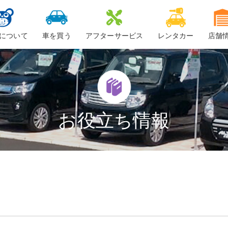
について
車を買う
アフターサービス
レンタカー
店舗
ービスについて
新車
車検
ーちゃん
中古車・未使用車
整備・修理
鈑金
お役立ち情報
ロードサービス
車検料金