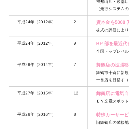
福知山店・綾部店
（走行システムの
平成24年（2012年）
2
資本金を5000
株式の評価により
平成24年（2012年）
9
BP 部を最近
全国トップレベル
平成26年（2014年）
7
舞鶴店の拡張移
舞鶴市十倉に新規移
一番店を目指す（
平成27年（2015年）
12
舞鶴店に電気自
ＥＶ充電スポット
平成28年（2016年）
8
特殊カーサービ
旧舞鶴店の隣接地8