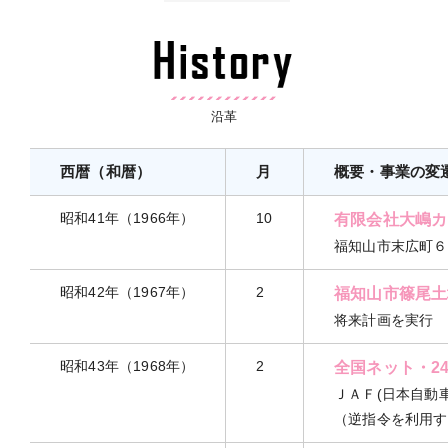
沿革
西暦（和暦）
月
概要・事業の変
昭和41年（1966年）
10
有限会社大嶋カ
福知山市末広町６
昭和42年（1967年）
2
福知山市篠尾土
将来計画を実行
昭和43年（1968年）
2
全国ネット・2
ＪＡＦ(日本自動
（逆指令を利用す