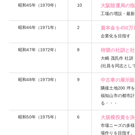
昭和45年（1970年）
10
大阪陸運局の指
工場の増設・最新
昭和46年（1971年）
2
資本金を450
企業化を目指す
昭和47年（1972年）
8
待望の社訓と社
大嶋 茂氏作 社訓
(社員を同志とし
昭和48年（1973年）
9
中古車の展示販
隣接土地200 坪
福知山市の都市計
る・・・
昭和50年（1975年）
6
大規模投資を決
市場ニーズの多様
場作りを目指す。