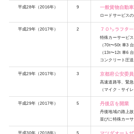
平成28年（2016年）
9
一般貨物自動車
ロードサービスの
平成29年（2017年）
2
７０㌧ラフター
特殊カーサービス
（70t〜50t 車3 
（13t〜12t 
コンクリート圧送車
平成29年（2017年）
3
京都府公安委員
高速道路等、緊急
（マイク・サイレ
平成29年（2017年）
5
丹後店を開業
丹後地域の路上故
並びに特殊カーサ
平成30年（2018年）
5
マツダオートザ