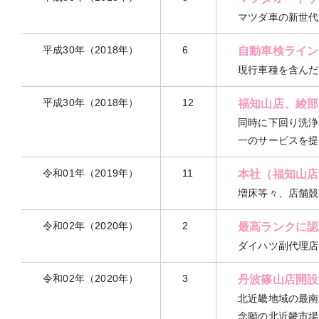
マツダ車の新世代
平成30年（2018年）
6
自動車検ライン
現行車種を含んだ
平成30年（2018年）
12
福知山店、綾部
同時に下回り洗浄
一のサービスを提
令和01年（2019年）
11
本社（福知山店
増床等々、店舗競
令和02年（2020年）
2
最高ランクに認
ダイハツ副代理店
令和02年（2020年）
3
丹波篠山店開設
北近畿地域の最南
念願の北近畿市場