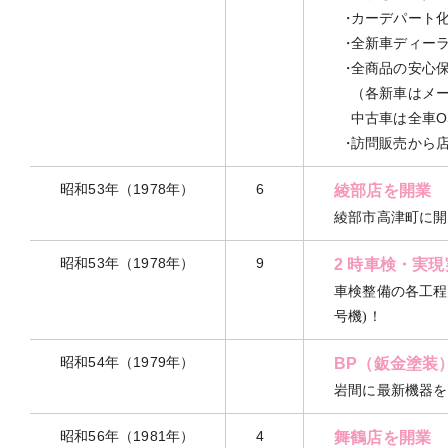
カーデパート
全新車ディーラ
全商品の安心
（各新車はメー
中古車は全車O
訪問販売から
昭和53年（1978年）
6
綾部店を開業
綾部市高津町に開
昭和53年（1978年）
9
2 時車検・実
車検整備の各工程
号機)！
昭和54年（1979年）
BP（鈑金塗装
岩間に最新機器を
昭和56年（1981年）
4
舞鶴店を開業