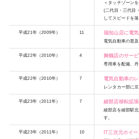
＜タッチゾーンを
(二代目・三代目
してスピードを落
平成21年（2009年）
11
福知山店に電気
電気自動車の普及
平成22年（2010年）
4
舞鶴店のサービ
専用車を配備、丹
平成22年（2010年）
7
電気自動車のレ
レンタカー部に京
平成23年（2011年）
7
綾部店移転拡張
綾部店を綾部駅北
す。
平成23年（2011年）
10
IT三次元ホイ