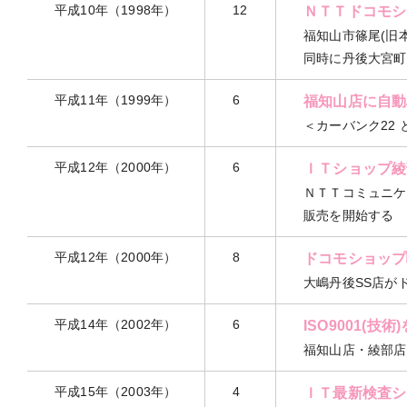
平成10年（1998年）
12
ＮＴＴドコモシ
福知山市篠尾(旧
同時に丹後大宮町
平成11年（1999年）
6
福知山店に自動
＜カーバンク22
平成12年（2000年）
6
ＩＴショップ綾
ＮＴＴコミュニケ
販売を開始する
平成12年（2000年）
8
ドコモショップ
大嶋丹後SS店が
平成14年（2002年）
6
ISO9001(技術
福知山店・綾部店
平成15年（2003年）
4
ＩＴ最新検査シ