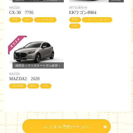
MAZDA
MITSUBISHI
CX-30 7795
EKワゴン8984
ETC
ナビ
バックカメラ
ETC
ドライブレコーダー
ナビ
綾部店＜マツダオートザム綾部＞
MAZDA
MAZDA2 2620
CD/DVD
ETC
ナビ
レンタル予約ページへ