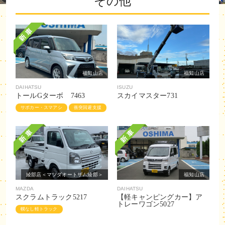
その他
福知山店
福知山店
DAIHATSU
ISUZU
トールGターボ 7463
スカイマスター731
サポカー・スマアシ
衝突回避支援
綾部店＜マツダオートザム綾部＞
福知山店
MAZDA
DAIHATSU
スクラムトラック5217
【軽キャンピングカー】ア
トレーワゴン5027
幌なし軽トラック