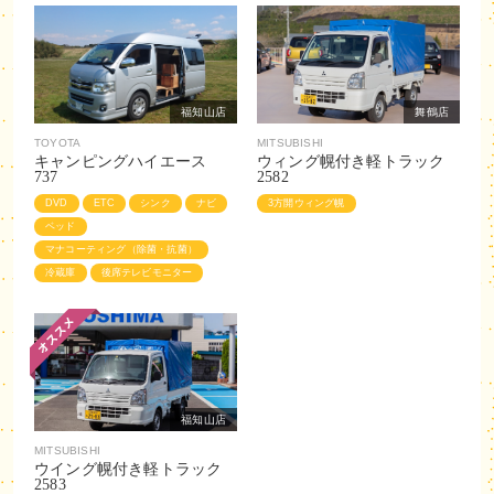
福知山店
舞鶴店
TOYOTA
MITSUBISHI
キャンピングハイエース
ウィング幌付き軽トラック
737
2582
DVD
ETC
シンク
ナビ
3方開ウィング幌
ベッド
マナコーティング（除菌・抗菌）
冷蔵庫
後席テレビモニター
福知山店
MITSUBISHI
ウイング幌付き軽トラック
2583