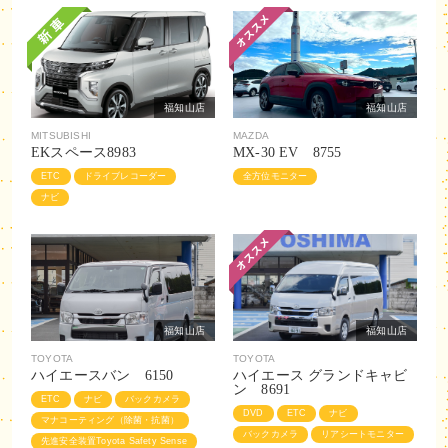
福知山店
福知山店
MITSUBISHI
MAZDA
EKスペース8983
MX-30 EV 8755
ETC
ドライブレコーダー
全方位モニター
ナビ
福知山店
福知山店
TOYOTA
TOYOTA
ハイエースバン 6150
ハイエース グランドキャビ
ン 8691
ETC
ナビ
バックカメラ
DVD
ETC
ナビ
マナコーティング（除菌・抗菌）
バックカメラ
リアシートモニター
先進安全装置Toyota Safety Sense