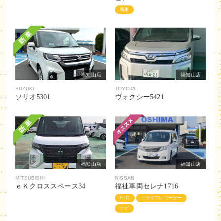
新車
福知山店
福知山店
SUZUKI
TOYOTA
ソリオ5301
ヴォクシー5421
福知山店
福知山店
MITSUBISHI
NISSAN
ｅＫクロススペース34
福祉車両セレナ1716
ETC
ドライブレコーダー
ナビ