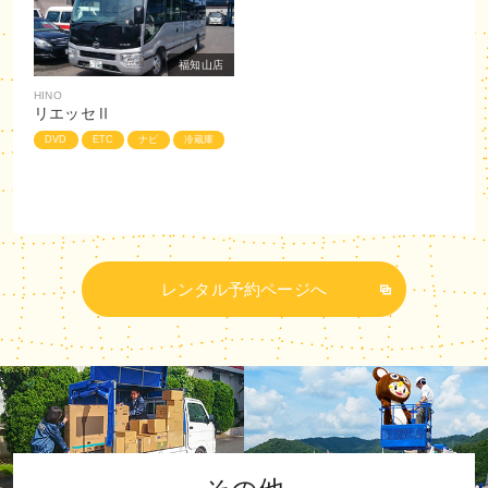
福知山店
HINO
リエッセⅡ
DVD
ETC
ナビ
冷蔵庫
レンタル予約ページへ