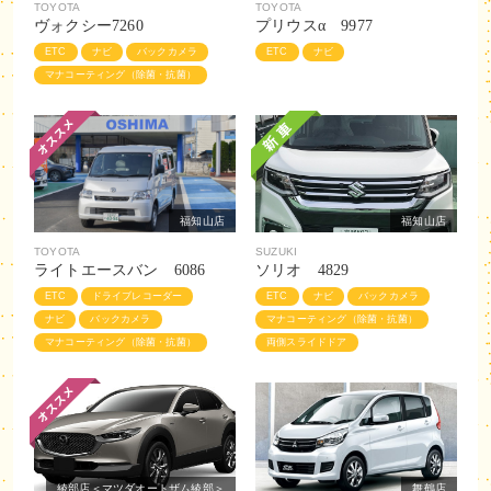
TOYOTA
TOYOTA
ヴォクシー7260
プリウスα 9977
ETC
ナビ
バックカメラ
ETC
ナビ
マナコーティング（除菌・抗菌）
福知山店
福知山店
TOYOTA
SUZUKI
ライトエースバン 6086
ソリオ 4829
ETC
ドライブレコーダー
ETC
ナビ
バックカメラ
ナビ
バックカメラ
マナコーティング（除菌・抗菌）
マナコーティング（除菌・抗菌）
両側スライドドア
綾部店＜マツダオートザム綾部＞
舞鶴店