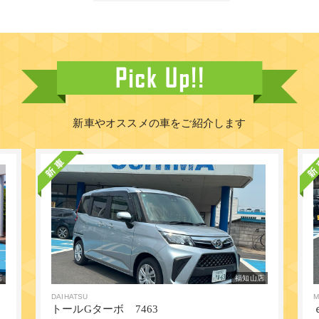
新車やオススメの車をご紹介します
店
福知山店
DAIHATSU
M
トールGターボ 7463