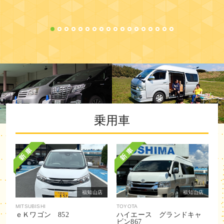
乗用車
福知山店
福知山店
MITSUBISHI
TOYOTA
ｅＫワゴン 852
ハイエース グランドキャ
ビン867