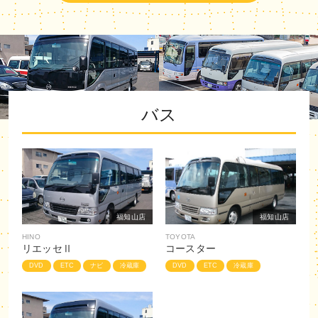
バス
福知山店
福知山店
HINO
TOYOTA
リエッセⅡ
コースター
DVD
ETC
ナビ
冷蔵庫
DVD
ETC
冷蔵庫