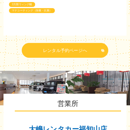
3方開ウィング幌
マナコーティング（除菌・抗菌）
レンタル予約ページへ
営業所
大嶋レンタカー福知山店