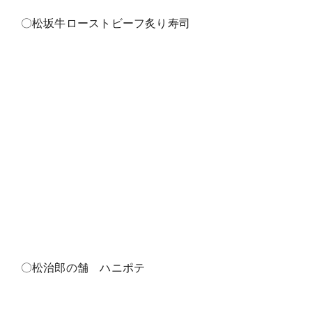
〇松坂牛ローストビーフ炙り寿司
〇松治郎の舗 ハニポテ