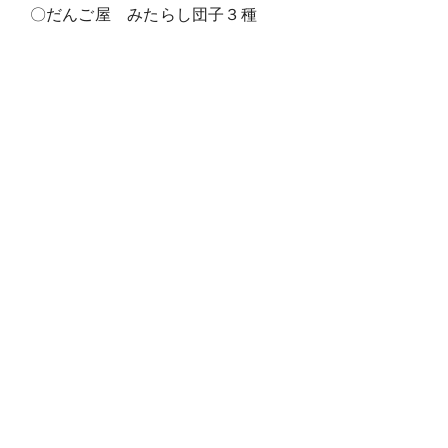
〇伊勢プリンの鉄人 プリントースト
7.梅田スカイビル【大阪】