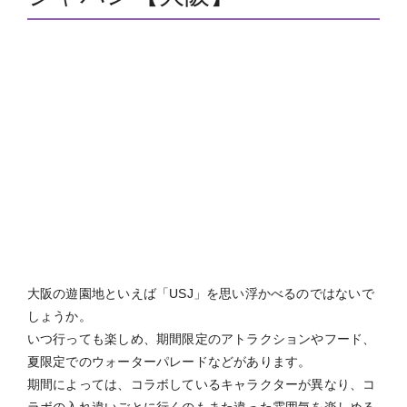
大阪の遊園地といえば「USJ」を思い浮かべるのではないで
しょうか。
いつ行っても楽しめ、期間限定のアトラクションやフード、
夏限定でのウォーターパレードなどがあります。
期間によっては、コラボしているキャラクターが異なり、コ
ラボの入れ違いごとに行くのもまた違った雰囲気を楽しめる
のでおすすめです！
映えスポットで写真を撮ってInstagramに投稿しちゃおう♪
●基本情報
《営業時間》 10:00～19:00
大人
8,400円～
《料金》1デイ・スタジオ・パス
子供
5,400円
～
シニア
7,600円
～