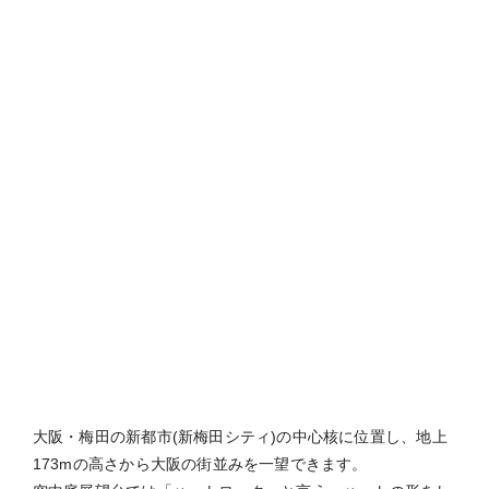
大阪・梅田の新都市(新梅田シティ)の中心核に位置し、地上
173mの高さから大阪の街並みを一望できます。
空中庭展望台では「ハートロック」と言う、ハートの形をし
た南京錠を展望台の一部の箇所に施錠することが出来ます！
また、ビル内に様々なレストランがあり、景色を楽しみなが
らおしゃれな場所で食事もすることが出来るのです。
記念日や特別な日にカップルで行ってみてはいかがですか？
●基本情報
《営業時間》 9:30～22:30
大人
1,500円
《空中庭園の料金》
子供
700円
※4歳以下は無料
https://www.skybldg.co.jp/
【HP】