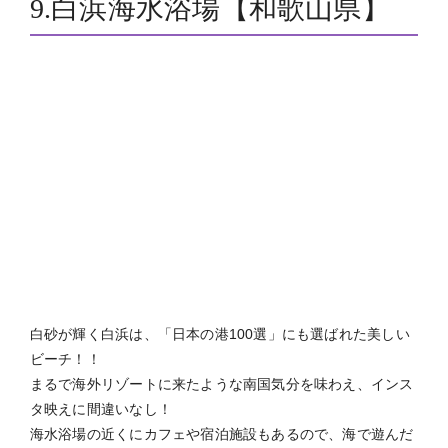
白砂が輝く白浜は、「日本の港100選」にも選ばれた美しい
ビーチ！！
まるで海外リゾートに来たような南国気分を味わえ、インス
タ映えに間違いなし！
海水浴場の近くにカフェや宿泊施設もあるので、海で遊んだ
後まったりすることが出来ます。
●基本情報
2022年 海開き
5/3(火)～8/31(水)
《駐車場》 約700台 (有料：１日 1,000円～)
※コロナ対策として更衣室の設置無し。
カップルにおすすめ『海で手形アート』