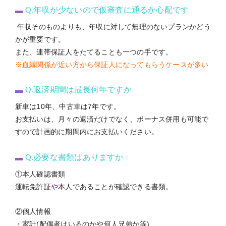
Q.年収が少ないので仮審査に通るか心配です
年収そのものよりも、年収に対して無理のないプランかどう
かが重要です。
また、連帯保証人をたてることも一つの手です。
※血縁関係が近い方から保証人になってもらうケースが多い
Q.返済期間は最長何年ですか
新車は10年、中古車は7年です。
お支払いは、月々の返済だけでなく、ボーナス併用も可能で
すので計画的に期間内にお支払いください。
Q.必要な書類はありますか
①本人確認書類
運転免許証
や
本人であることが確認できる書類。
②個人情報
・家計(配偶者はいるのかや何人兄弟か等)