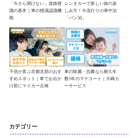
「今さら聞けない」道路標
レンタカーで新しい旅の楽
識の基本｜車の標識認識機
しみ方！今流行りの車中泊
能
「バン泊」
子供が喜ぶ京都北部のおす
車の除菌・抗菌なら耐久年
すめスポット｜車でお出か
数5年のマナコート｜大嶋カ
け前にマイカー点検
ーサービス
カテゴリー