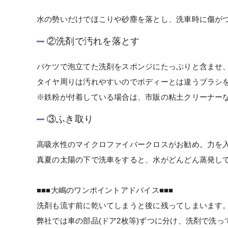
水の勢いだけでほこりや砂塵を落とし、洗車時に傷が
②洗剤で汚れを落とす
バケツで泡立てた洗剤をスポンジにたっぷりと含ませ
タイヤ周りは汚れやすいのでボディーとは違うブラシ
※鉄粉が付着している場合は、市販の粘土クリーナー
③ふき取り
高吸水性のマイクロファイバークロスがお勧め。力を
真夏の太陽の下で洗車をすると、水がどんどん蒸発し
■■■大嶋のワンポイントアドバイス■■■
洗剤も流す前に乾いてしまうと後に残ってしまいます
弊社では車の部品(ドア2枚等)ずつに分け、洗剤で洗