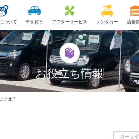
について
車を買う
アフターサービス
レンタカー
店舗
ービスについて
新車
車検
ーちゃん
中古車・未使用車
整備・修理
鈑金
お役立ち情報
ロードサービス
コツは？
車検料金
カーライ