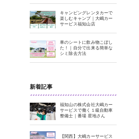
キャンピングレンタカーで
楽しむキャンプ｜大嶋カー
サービス福知山店
車のシートに飲み物こぼし
た！｜自分で出来る簡単な
シミ除去方法
新着記事
福知山の株式会社大嶋カー
サービスで働く１級自動車
整備士｜番場 星地さん
【関西】大嶋カーサービス