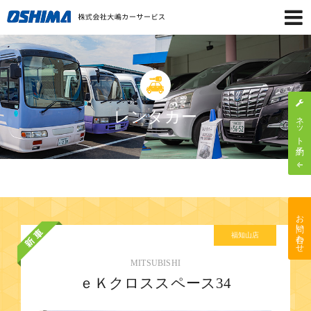
レンタカー
ネット予約
お問い合わせ
福知山店
MITSUBISHI
ｅＫクロススペース34