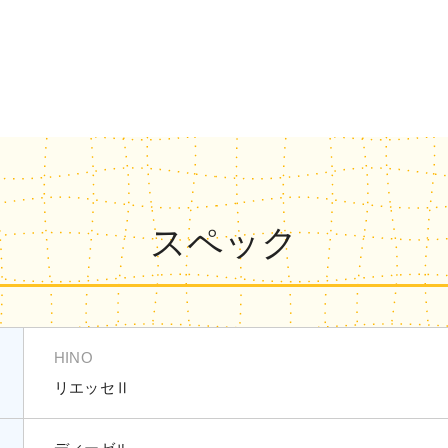
スペック
HINO
リエッセⅡ