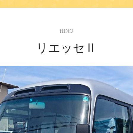
HINO
リエッセⅡ