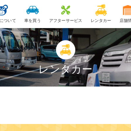
について
車を買う
アフターサービス
レンタカー
店舗
ービスについて
新車
車検
ーちゃん
中古車・未使用車
整備・修理
鈑金
レンタカー
ロードサービス
車検料金