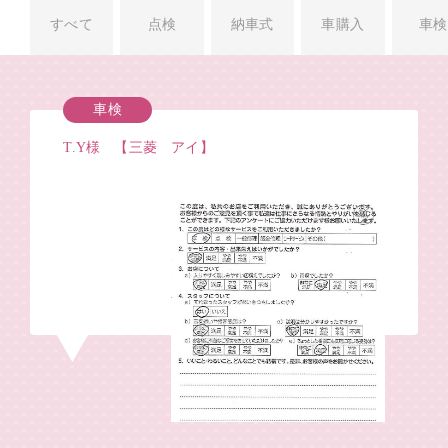
すべて
点検
納車式
車購入
車検
車検
T.Y様 【三菱 アイ】