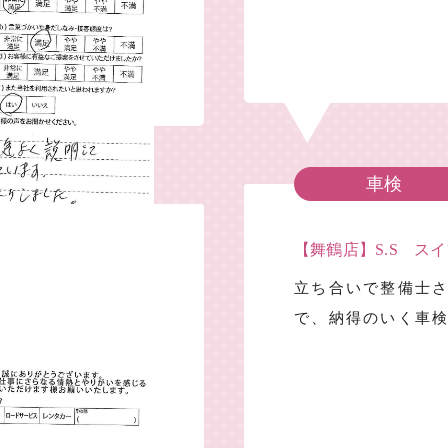
車検
【舞鶴店】S.S ス
立ち合いで整備士
。
で、納得のいく車