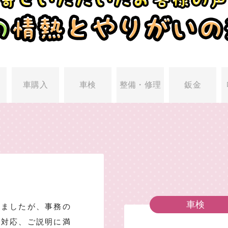
車購入
車検
整備・修理
鈑金
車検
きましたが、事務の
る対応、ご説明に満