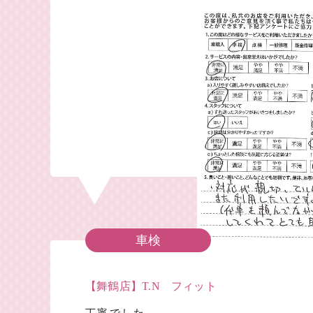
車検
【舞鶴店】T.N フィット
丁寧でした。