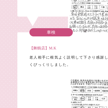
車検
【舞鶴店】M.K
老人相手に根気よく説明して下さり感謝
くびっくりしました。