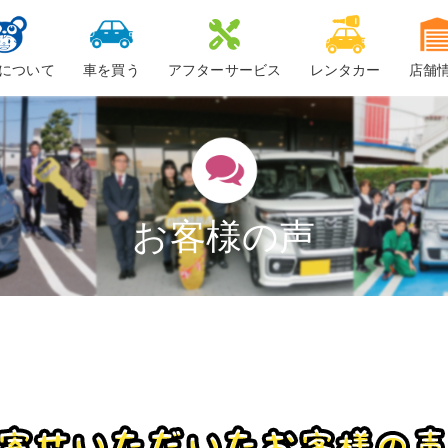
について
車を買う
アフターサービス
レンタカー
店舗
ービスについて
新車
車検
ーちゃん
中古車・未使用車
整備・修理
鈑金
お客様の声
ロードサービス
車検料金