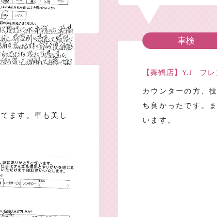
車検
【舞鶴店】Y.J フ
カウンターの方、
ち良かったです。
してます。車も美し
います。