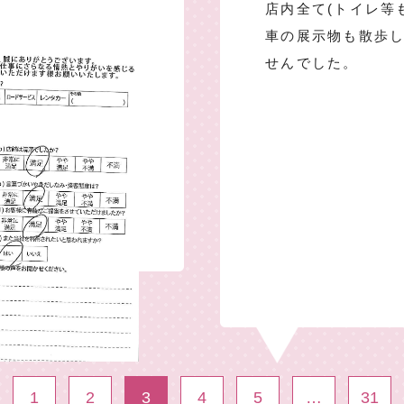
店内全て(トイレ等
車の展示物も散歩
せんでした。
1
2
3
4
5
…
31