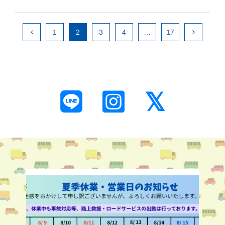
1
2
3
4
…
17