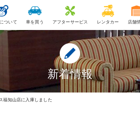
について
車を買う
アフターサービス
レンタカー
店舗
ービスについて
新車
車検
ーちゃん
中古車・未使用車
整備・修理
鈑金
新着情報
ロードサービス
ス福知山店に入庫しました
車検料金