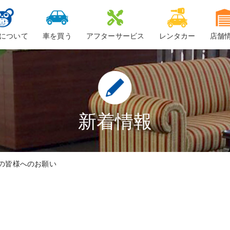
について
車を買う
アフターサービス
レンタカー
店舗
ービスについて
新車
車検
ーちゃん
中古車・未使用車
整備・修理
鈑金
新着情報
ロードサービス
の皆様へのお願い
車検料金