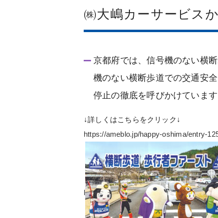
㈱大嶋カーサービス
京都府では、信号機のない横断
機のない横断歩道での交通安全
停止の徹底を呼びかけています
↓詳しくはこちらをクリック↓
https://ameblo.jp/happy-oshima/entry-1
l