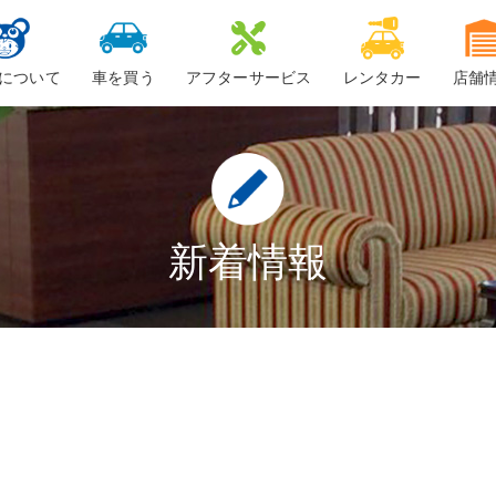
について
車を買う
アフターサービス
レンタカー
店舗
ービスについて
新車
車検
ーちゃん
中古車・未使用車
整備・修理
鈑金
新着情報
ロードサービス
車検料金