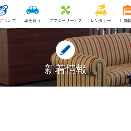
について
車を買う
アフターサービス
レンタカー
店舗
ービスについて
新車
車検
ーちゃん
中古車・未使用車
整備・修理
鈑金
新着情報
ロードサービス
車検料金