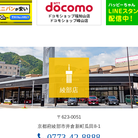
綾部店
〒623-0051
京都府綾部市井倉新町瓜田8-1
0773-42-8888