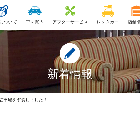
について
車を買う
アフターサービス
レンタカー
店舗
ービスについて
新車
車検
ーちゃん
中古車・未使用車
整備・修理
鈑金
新着情報
ロードサービス
駐車場を塗装しました！
車検料金