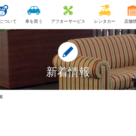
について
車を買う
アフターサービス
レンタカー
店舗
ービスについて
新車
車検
ーちゃん
中古車・未使用車
整備・修理
鈑金
新着情報
ロードサービス
果
車検料金