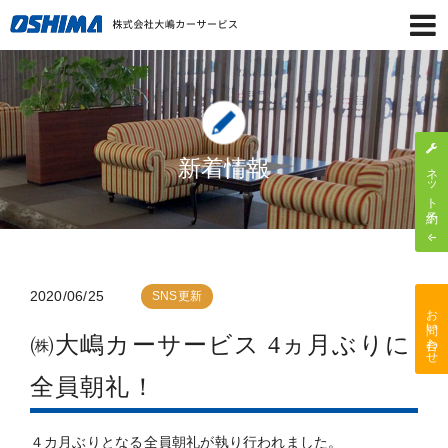
新着情報
ネット予約
2020/06/25
SNS更新
お問い合わせ
㈱大嶋カーサービス 4ヵ月ぶりに
全員朝礼！
４カ月ぶりとなる全員朝礼が執り行われました。